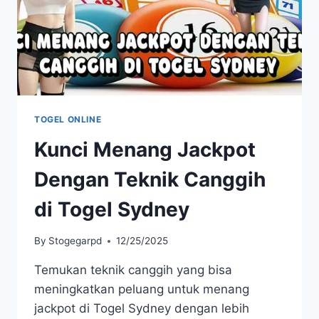
TOGEL ONLINE
Kunci Menang Jackpot
Dengan Teknik Canggih
di Togel Sydney
By
Stogegarpd
12/25/2025
Temukan teknik canggih yang bisa
meningkatkan peluang untuk menang
jackpot di Togel Sydney dengan lebih