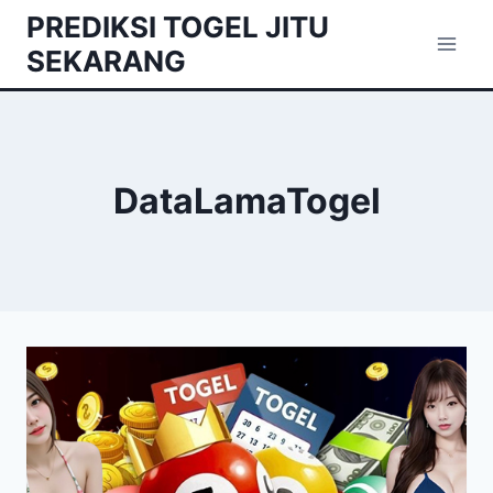
Skip
PREDIKSI TOGEL JITU
to
SEKARANG
content
DataLamaTogel