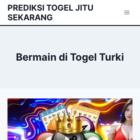
Skip
PREDIKSI TOGEL JITU
to
SEKARANG
content
Bermain di Togel Turki