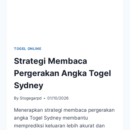
TOGEL ONLINE
Strategi Membaca
Pergerakan Angka Togel
Sydney
By
Stogegarpd
01/10/2026
Menerapkan strategi membaca pergerakan
angka Togel Sydney membantu
memprediksi keluaran lebih akurat dan