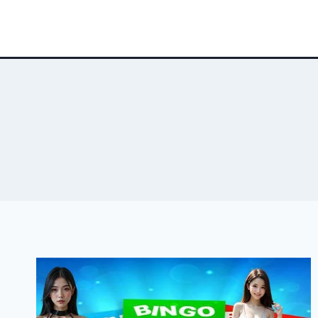
Skip
to
content