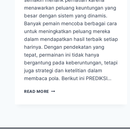
menawarkan peluang keuntungan yang
besar dengan sistem yang dinamis.
Banyak pemain mencoba berbagai cara
untuk meningkatkan peluang mereka
dalam mendapatkan hasil terbaik setiap
harinya. Dengan pendekatan yang
tepat, permainan ini tidak hanya
bergantung pada keberuntungan, tetapi
juga strategi dan ketelitian dalam
membaca pola. Berikut ini PREDIKSI…
TOGEL
READ MORE
VIETNAM
TIPS
TERBARU
KEJAR
JACKPOT
SUPER