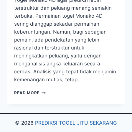
Togel Monako 4D agar prediksi lebih
terstruktur dan peluang menang semakin
terbuka. Permainan togel Monako 4D
sering dianggap sekadar permainan
keberuntungan. Namun, bagi sebagian
pemain, ada pendekatan yang lebih
rasional dan terstruktur untuk
meningkatkan peluang, yaitu dengan
menganalisis angka keluaran secara
cerdas. Analisis yang tepat tidak menjamin
kemenangan mutlak, tetapi…
CARA
READ MORE
CERDAS
MENGANALISIS
ANGKA
KELUARAN
© 2026
PREDIKSI TOGEL JITU SEKARANG
TOGEL
MONAKO