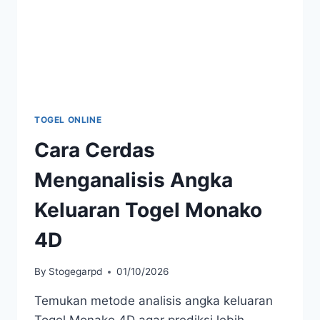
TOGEL ONLINE
Cara Cerdas
Menganalisis Angka
Keluaran Togel Monako
4D
By
Stogegarpd
01/10/2026
Temukan metode analisis angka keluaran