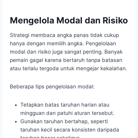
Mengelola Modal dan Risiko
Strategi membaca angka panas tidak cukup
hanya dengan memilih angka. Pengelolaan
modal dan risiko juga sangat penting. Banyak
pemain gagal karena bertaruh tanpa batasan
atau terlalu tergoda untuk mengejar kekalahan.
Beberapa tips pengelolaan modal:
Tetapkan batas taruhan harian atau
mingguan dan patuhi aturan tersebut.
Gunakan taruhan bertahap, seperti
taruhan kecil secara konsisten daripada
taruhan besar sekaligus.