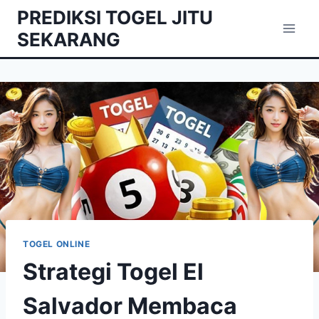
Skip
PREDIKSI TOGEL JITU
to
SEKARANG
content
TOGEL ONLINE
Strategi Togel El
Salvador Membaca