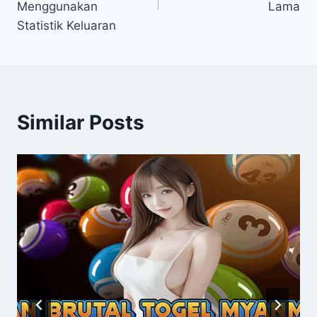
Menggunakan
Lama
Statistik Keluaran
Similar Posts