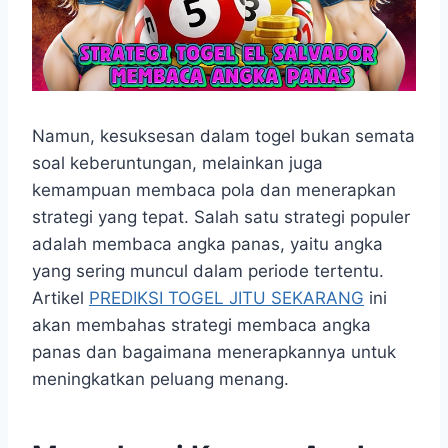
Namun, kesuksesan dalam togel bukan semata
soal keberuntungan, melainkan juga
kemampuan membaca pola dan menerapkan
strategi yang tepat. Salah satu strategi populer
adalah membaca angka panas, yaitu angka
yang sering muncul dalam periode tertentu.
Artikel
PREDIKSI TOGEL JITU SEKARANG
ini
akan membahas strategi membaca angka
panas dan bagaimana menerapkannya untuk
meningkatkan peluang menang.