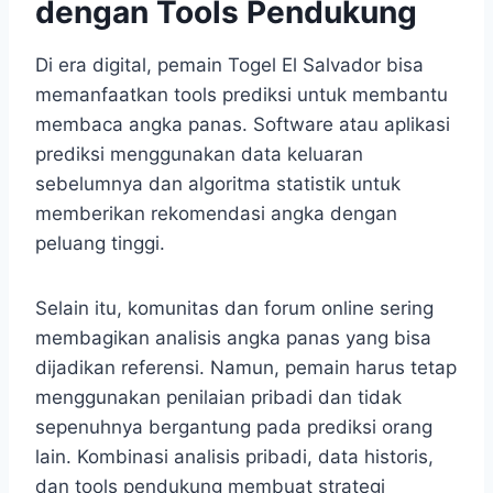
dengan Tools Pendukung
Di era digital, pemain Togel El Salvador bisa
memanfaatkan tools prediksi untuk membantu
membaca angka panas. Software atau aplikasi
prediksi menggunakan data keluaran
sebelumnya dan algoritma statistik untuk
memberikan rekomendasi angka dengan
peluang tinggi.
Selain itu, komunitas dan forum online sering
membagikan analisis angka panas yang bisa
dijadikan referensi. Namun, pemain harus tetap
menggunakan penilaian pribadi dan tidak
sepenuhnya bergantung pada prediksi orang
lain. Kombinasi analisis pribadi, data historis,
dan tools pendukung membuat strategi