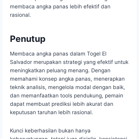
membaca angka panas lebih efektif dan
rasional.
Penutup
Membaca angka panas dalam Togel El
Salvador merupakan strategi yang efektif untuk
meningkatkan peluang menang. Dengan
memahami konsep angka panas, menerapkan
teknik analisis, mengelola modal dengan baik,
dan memanfaatkan tools pendukung, pemain
dapat membuat prediksi lebih akurat dan
keputusan taruhan lebih rasional.
Kunci keberhasilan bukan hanya
keberuntungan, tetapi juga disiplin, konsistensi,