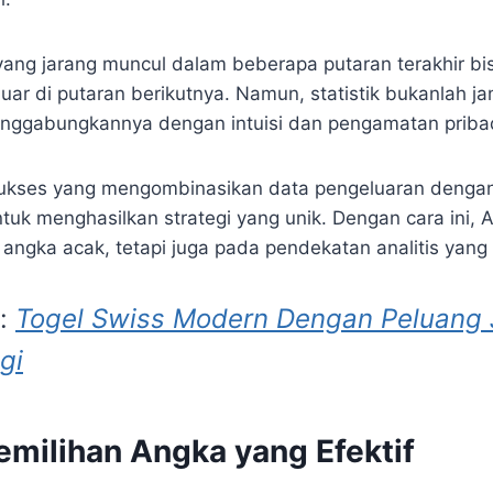
yang jarang muncul dalam beberapa putaran terakhir bi
uar di putaran berikutnya. Namun, statistik bukanlah j
nggabungkannya dengan intuisi dan pengamatan pribad
ukses yang mengombinasikan data pengeluaran dengan
tuk menghasilkan strategi yang unik. Dengan cara ini, 
angka acak, tetapi juga pada pendekatan analitis yang
a:
Togel Swiss Modern Dengan Peluang 
gi
emilihan Angka yang Efektif