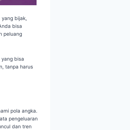
yang bijak,
Anda bisa
n peluang
 yang bisa
, tanpa harus
ami pola angka.
data pengeluaran
ncul dan tren