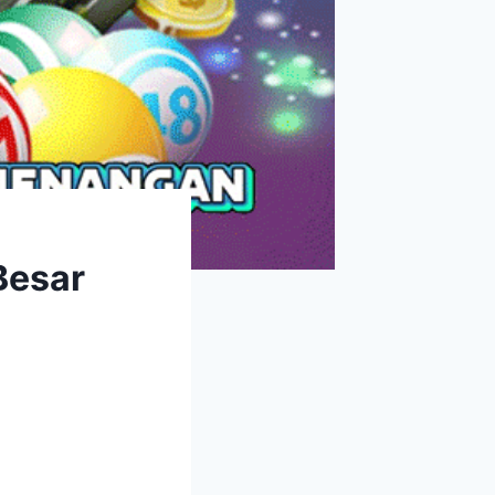
Besar