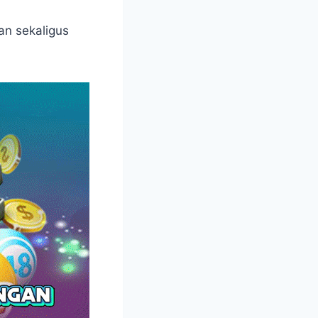
n sekaligus