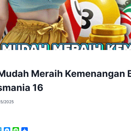
 Mudah Meraih Kemenangan 
smania 16
25/2025
T
M
L
S