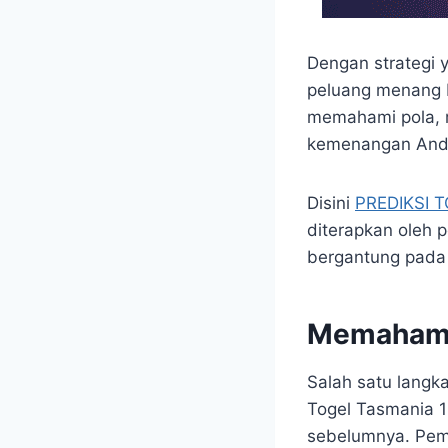
Dengan strategi 
peluang menang b
memahami pola, m
kemenangan And
Disini
PREDIKSI 
diterapkan oleh 
bergantung pada
Memahami 
Salah satu lang
Togel Tasmania 16
sebelumnya. Pema