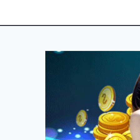
Skip
to
content