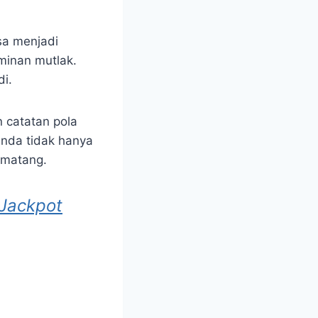
sa menjadi
aminan mutlak.
i.
 catatan pola
Anda tidak hanya
 matang.
Jackpot