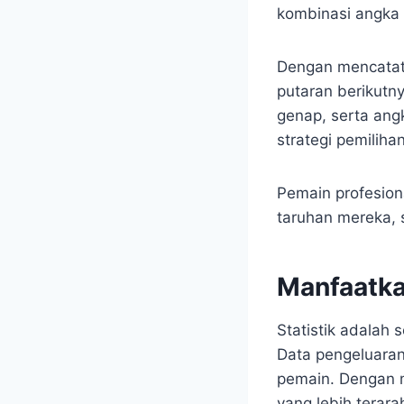
kombinasi angka 
Dengan mencatat 
putaran berikutny
genap, serta ang
strategi pemiliha
Pemain profesio
taruhan mereka, 
Manfaatka
Statistik adalah
Data pengeluaran
pemain. Dengan m
yang lebih terara