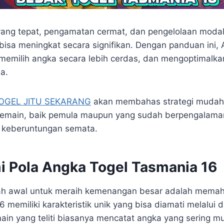
yang tepat, pengamatan cermat, dan pengelolaan modal 
isa meningkat secara signifikan. Dengan panduan ini, 
emilih angka secara lebih cerdas, dan mengoptimalka
a.
TOGEL JITU SEKARANG
akan membahas strategi mudah
pemain, baik pemula maupun yang sudah berpengalaman
 keberuntungan semata.
Pola Angka Togel Tasmania 16
kah awal untuk meraih kemenangan besar adalah memah
 memiliki karakteristik unik yang bisa diamati melalui 
in yang teliti biasanya mencatat angka yang sering mu