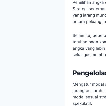
Pemilihan angka 
Strategi sederha
yang jarang munc
antara peluang m
Selain itu, bebe
taruhan pada kom
angka yang lebih
sekaligus membuk
Pengelola
Mengatur modal a
jarang bertaruh 
modal sesuai str
spekulatif.