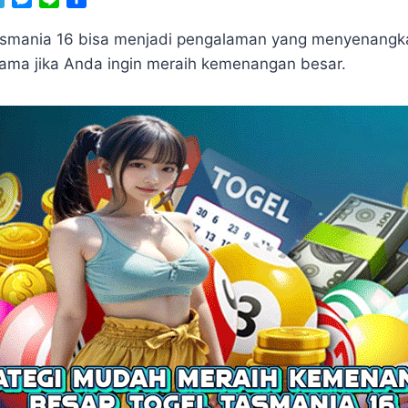
e
e
i
h
l
s
n
a
asmania 16 bisa menjadi pengalaman yang menyenangka
e
s
e
r
ama jika Anda ingin meraih kemenangan besar.
g
e
e
r
n
a
g
m
e
r